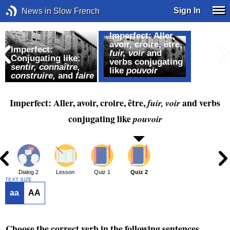
Sign In
News in Slow French
Imperfect: Aller,
avoir, croire, être,
Imperfect:
fuir, voir
and
n
Conjugating like:
verbs conjugating
sentir,
connaître,
like
pouvoir
construire,
and
faire
Imperfect: Aller, avoir, croire, être,
and verbs
fuir, voir
conjugating like
pouvoir
1
Dialog 2
Lesson
Quiz 1
Quiz 2
TEXT SIZE
aa
AA
Choose the correct verb in the following sentences.