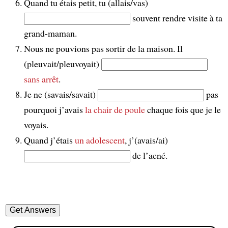
Quand tu étais petit, tu (allais/vas)
souvent rendre visite à ta
grand-maman.
Nous ne pouvions pas sortir de la maison. Il
(pleuvait/pleuvoyait)
sans arrêt
.
Je ne (savais/savait)
pas
pourquoi j’avais
la chair de poule
chaque fois que je le
voyais.
Quand j’étais
un adolescent
, j’(avais/ai)
de l’acné.