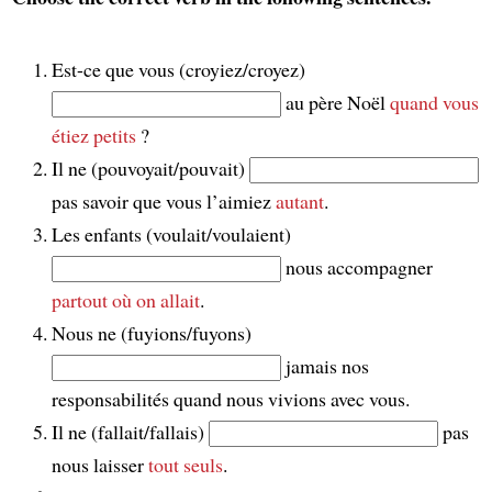
Est-ce que vous (croyiez/croyez)
au père Noël
quand vous
étiez petits
?
Il ne (pouvoyait/pouvait)
pas savoir que vous l’aimiez
autant
.
Les enfants (voulait/voulaient)
nous accompagner
partout où on allait
.
Nous ne (fuyions/fuyons)
jamais nos
responsabilités quand nous vivions avec vous.
Il ne (fallait/fallais)
pas
nous laisser
tout seuls
.