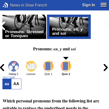
Sign In
News in Slow French
Pronouns:
en, y
Pronouns: Stressed
and
soi
or
Toniques
Pronouns:
and
en, y
soi
1
Dialog 2
Lesson
Quiz 1
Quiz 2
TEXT SIZE
aa
AA
Which personal pronouns from the following list are
suitable to replace the underlined words in the