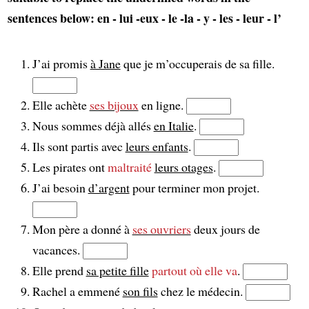
sentences below: en - lui -eux - le -la - y - les - leur - l’
J’ai promis
à Jane
que je m’occuperais de sa fille.
Elle achète
ses bijoux
en ligne.
Nous sommes déjà allés
en Italie
.
Ils sont partis avec
leurs enfants
.
Les pirates ont
maltraité
leurs otages
.
J’ai besoin
d’argent
pour terminer mon projet.
Mon père a donné à
ses ouvriers
deux jours de
vacances.
Elle prend
sa petite fille
partout où elle va
.
Rachel a emmené
son fils
chez le médecin.