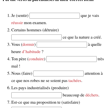
Je (sentir)
que je vais
réussir
mon examen.
Certains hommes (détruire)
ce que la nature a créé.
Vous (
dormir
)
à quelle
heure
d’habitude
?
Ton père (
conduire
)
très
mal !
Nous (faire)
attention à
ce que nos robes ne se soient pas
tachées
.
Les pays industrialisés (produire)
beaucoup de
déchets
.
Est-ce que ma proposition te (satisfaire)