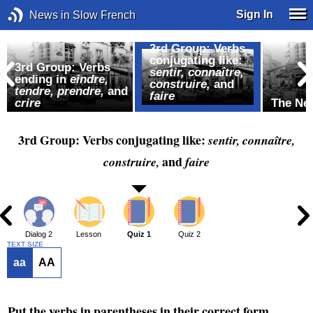
Sign In
News in Slow French
3rd Group: Verbs
conjugating like:
,
3rd Group: Verbs
sentir, connaître,
ending in
eindre,
construire,
and
tendre, prendre,
and
faire
crire
The Ne
3rd Group: Verbs conjugating like:
sentir, connaître,
and
construire,
faire
1
Dialog 2
Lesson
Quiz 1
Quiz 2
TEXT SIZE
aa
AA
Put the verbs in parentheses in their correct form.