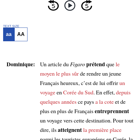
TEXT SIZE
aa
AA
Dominique:
prétend
Un article du
Figaro
que
le
moyen le plus sûr
de rendre un jeune
Français heureux, c’est de lui offrir
un
voyage
en
Corée du Sud
. En effet,
depuis
quelques années
ce pays
a la cote
et de
entreprennent
plus en plus de Français
un voyage vers cette destination. Pour tout
atteignent
dire, ils
la première place
parmi les touristes européens en Corée, la