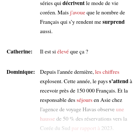
décrivent
séries qui
le mode de vie
coréen. Mais
j'avoue
que le nombre de
surprend
Français qui s’y rendent me
aussi.
Catherine:
Il est si
élevé
que ça ?
Dominique:
Depuis l'année dernière,
les chiffres
s’attend
explosent. Cette année, le pays
à
recevoir près de 150 000 Français. Et la
responsable des
séjours
en Asie chez
l'agence de voyage Havas observe
une
hausse
de 50 % des réservations vers la
Corée du Sud
par rapport à
2023.