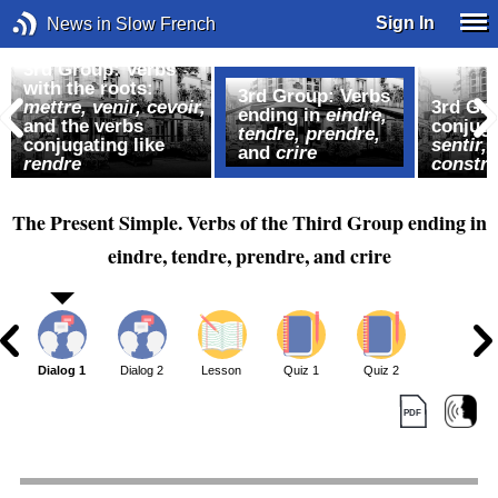
Sign In
News in Slow French
3rd Group: Verbs
with the roots:
3rd Group: Verbs
mettre,
venir, cevoir,
3rd Gro
ending in
eindre,
and the verbs
conjuga
tendre, prendre,
conjugating like
sentir, 
and
crire
rendre
constru
The Present Simple. Verbs of the Third Group ending in
eindre, tendre, prendre, and crire
Dialog 1
Dialog 2
Lesson
Quiz 1
Quiz 2