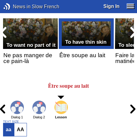
Sign In
News in Slow French
To have thin skin
To want no part of it
To slee
Ne pas manger de
Être soupe au lait
Faire la
ce pain-là
matinée
Être
soupe
au lait
Dialog 1
Dialog 2
Lesson
TEXT SIZE
aa
AA