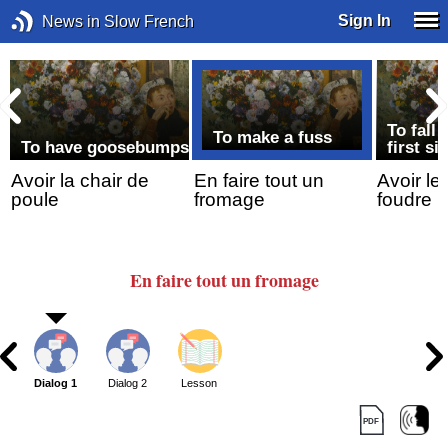
Sign In
News in Slow French
To fall 
To make a fuss
To have goosebumps
first si
Avoir la chair de
En faire tout un
Avoir le
poule
fromage
foudre
En faire
tout un fromage
Dialog 1
Dialog 2
Lesson