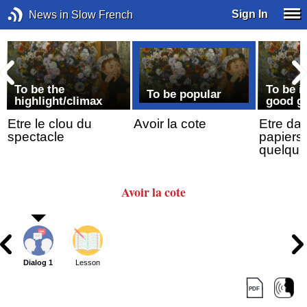
Sign In
News in Slow French
To be the
To be i
To be popular
highlight/climax
good g
Etre le clou du
Avoir la cote
Etre dan
spectacle
papiers
quelqu’
Avoir la cote
Dialog 1
Lesson