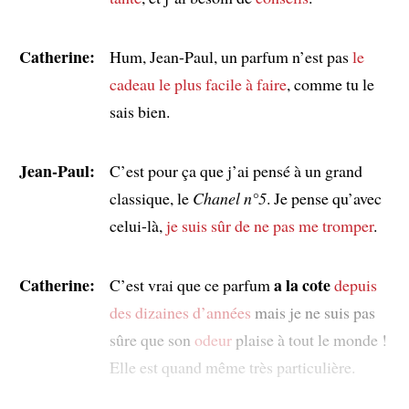
Catherine:
Hum, Jean-Paul, un parfum n’est pas
le
cadeau le plus facile à faire
, comme tu le
sais bien.
Jean-Paul:
C’est pour ça que j’ai pensé à un grand
classique, le
Chanel n°5
. Je pense qu’avec
celui-là,
je suis sûr de ne pas me tromper
.
Catherine:
a la cote
C’est vrai que ce parfum
depuis
des dizaines d’années
mais je ne suis pas
sûre que son
odeur
plaise à tout le monde !
Elle est quand même très particulière.