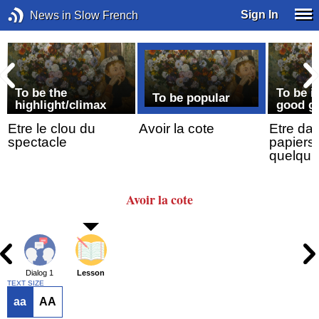
Sign In
News in Slow French
To be the
To be i
To be popular
highlight/climax
good g
Etre le clou du
Avoir la cote
Etre dan
spectacle
papiers
quelqu’
Avoir la cote
Dialog 1
Lesson
TEXT SIZE
aa
AA