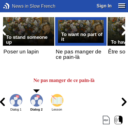
Sign In
News in Slow French
To want no part of
To stand someone
it
n
up
To have
Poser un lapin
Ne pas manger de
Être sou
ce pain-là
Ne pas manger
de ce pain-là
Dialog 1
Dialog 2
Lesson