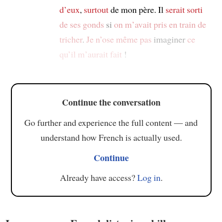
d’eux
,
surtout
de mon père. Il
serait sorti
de ses gonds
si
on m’avait pris en train de
tricher
.
Je n’ose même pas
imaginer
ce
qu’il m’aurait fait
!
Continue the conversation
Go further and experience the full content — and
understand how French is actually used.
Continue
Already have access?
Log in
.