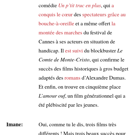
comédie
Un p’tit truc en plus
, qui
a
conquis le cœur
des
spectateurs
grâce au
bouche-à-oreille
et a même offert
la
montée des marches
du festival de
Cannes à ses acteurs en situation de
handicap. Il
est suivi
du blockbuster
Le
Comte de Monte-Cristo
, qui confirme le
succès des films historiques à gros budget
adaptés des
romans
d’Alexandre Dumas.
Et enfin, on trouve en cinquième place
L’amour ouf
, un film générationnel qui a
été plébiscité par les jeunes.
Imane:
Oui, comme tu le dis, trois films très
différents ! Mais trois beaux succès pour