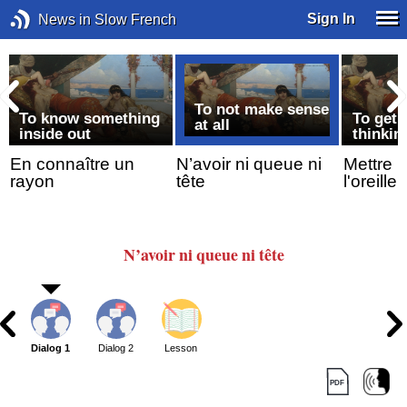
Sign In
News in Slow French
To not make sense
To know something
To get
at all
inside out
thinkin
x
En connaître un
N’avoir ni queue ni
Mettre l
rayon
tête
l'oreille
N’avoir ni queue
ni tête
Dialog 1
Dialog 2
Lesson