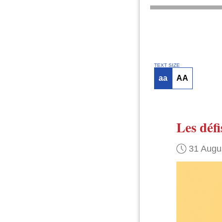
TEXT SIZE
aa
AA
Les défi
31 Augu