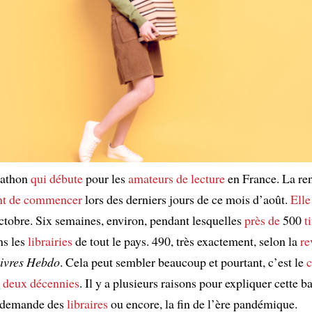
rathon
qui débute
pour les
amateurs
de lecture
en France. La re
nt de commencer
lors des derniers jours de ce mois d’août.
Elle
ctobre. Six semaines, environ, pendant lesquelles
près de
500
t
ns les
librairies
de tout le pays. 490, très exactement, selon la
re
ivres Hebdo
. Cela peut sembler beaucoup et pourtant, c’est le
c
s
deux décennies
. Il y a plusieurs raisons pour expliquer cette b
a demande des
libraires
ou encore, la fin de l’ère pandémique.