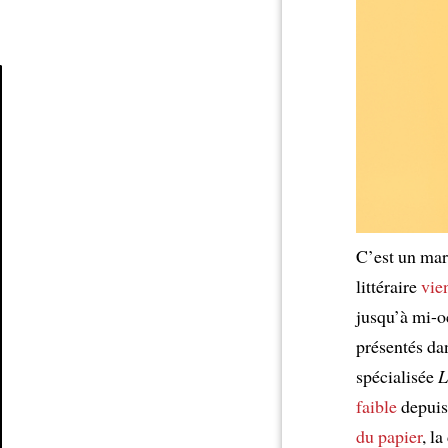
Article
C’est un ma
littéraire
vie
jusqu’à mi-o
présentés da
spécialisée
L
faible
depui
du papier
, l