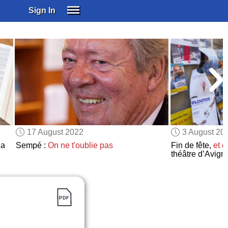
Sign In
SIGN IN
SUBSCRIBE
EDUCATIONAL LICENSES
GIFT CARDS
OTHER LANGUAGES
ABOUT US
ALEXA
17 August 2022
3 August 20
ADJUST COLORS
la
Sempé :
On ne t'oublie pas
Fin de fête,
et 
théâtre d’Avign