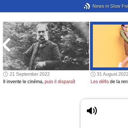
News in Slow Fr
21 September 2022
31 August 202
Il invente le cinéma,
puis il disparaît
Les défis
de la rent