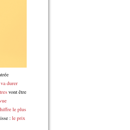
ntrée
 va durer
itres
vont être
vue
hiffre le plus
aisse :
le prix