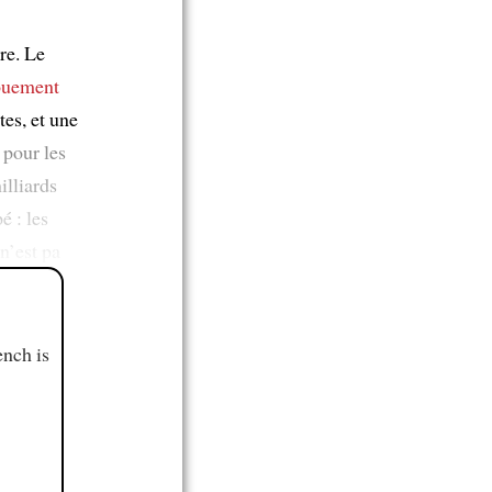
re. Le
ouement
tes, et une
 pour les
illiards
é : les
n’est pa
ench is