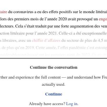
taire
du coronavirus a eu des effets positifs sur le monde littérai
lors des premiers mois de l’année 2020 avait provoqué un
eng
ecteurs. Cela s’était traduit par une forte augmentation des ven
tion littéraire pour l’année 2021. Celle-ci a été exceptionnelle
s libraires, avec un
chiffre d’affaires
du secteur de plus de 4,5 m
 de plus qu’en 2019. Cette année, l’effet pandémie s’est estomp
nsidérablement baissé sur les premiers mois de 2022.
Ce recul
Continue the conversation
ther and experience the full content — and understand how Fr
actually used.
Continue
Already have access?
Log in
.