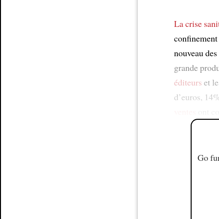
La crise sani
confinement 
nouveau des l
grande produc
éditeurs
et le
d’euros, 14%
ventes
ont co
Go fur