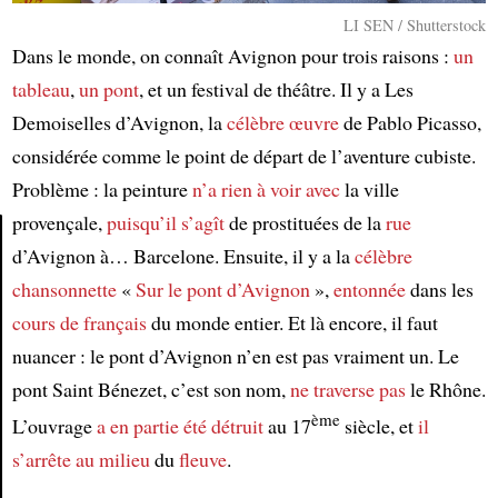
LI SEN / Shutterstock
Dans le monde, on connaît Avignon pour trois raisons :
un
tableau
,
un pont
, et un festival de théâtre. Il y a Les
Demoiselles d’Avignon, la
célèbre œuvre
de Pablo Picasso,
considérée comme le point de départ de l’aventure cubiste.
Problème : la peinture
n’a rien à voir avec
la ville
provençale,
puisqu’il s’agît
de prostituées de la
rue
d’Avignon à… Barcelone. Ensuite, il y a la
célèbre
Article
chansonnette
«
Sur le pont d’Avignon
»,
entonnée
dans les
cours de français
du monde entier. Et là encore, il faut
nuancer : le pont d’Avignon n’en est pas vraiment un. Le
pont Saint Bénezet, c’est son nom,
ne traverse pas
le Rhône.
ème
L’ouvrage
a en partie été détruit
au 17
siècle, et
il
s’arrête au milieu
du
fleuve
.