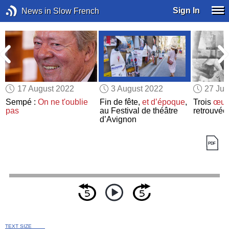
Sign In
News in Slow French
17 August 2022
3 August 2022
27 Jul
Sempé :
On ne t'oublie
Fin de fête,
et d’époque
,
Trois
œuv
pas
au Festival de théâtre
retrouvée
d’Avignon
TEXT SIZE