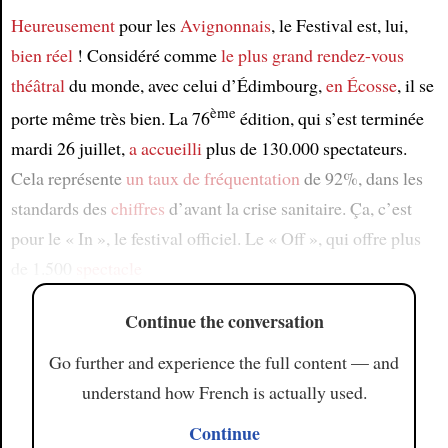
Heureusement
pour les
Avignonnais
, le Festival est, lui,
bien réel
! Considéré comme
le plus grand
rendez-vous
théâtral
du monde, avec celui d’Édimbourg,
en Écosse
, il se
ème
porte même très bien. La 76
édition, qui s’est terminée
mardi 26 juillet,
a accueilli
plus de 130.000 spectateurs.
Cela représente
un taux de fréquentation
de 92%, dans les
standards des
chiffres
d’avant la crise sanitaire. Ça, c’est
pour le « In », le festival officiel. Le « Off », qui offre plus
de 1.500
spectacle
Continue the conversation
Go further and experience the full content — and
understand how French is actually used.
Continue