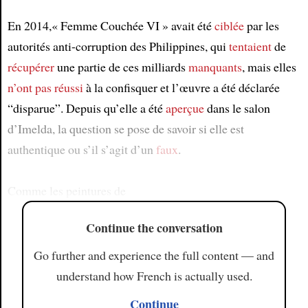
En 2014,« Femme Couchée VI » avait été
ciblée
par les
autorités anti-corruption des Philippines, qui
tentaient
de
récupérer
une partie de ces milliards
manquants
, mais elles
n’ont pas réussi
à la confisquer et l’œuvre a été déclarée
“disparue”. Depuis qu’elle a été
aperçue
dans le salon
d’Imelda, la question se pose de savoir si elle est
authentique ou s’il s’agit d’un
faux
.
Comme les peintures de
Continue the conversation
Go further and experience the full content — and
understand how French is actually used.
Continue