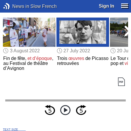
Sign In
News in Slow French
3 August 2022
27 July 2022
20 Jul
Fin de fête,
et d’époque
,
Trois
œuvres
de Picasso
Le Tour d
au Festival de théâtre
retrouvées
pop et
vit
d’Avignon
TEXT SIZE