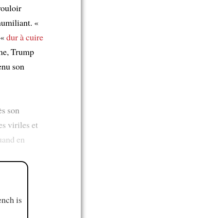
ouloir
umiliant. «
 «
dur à cuire
sme, Trump
enu son
ès son
s viriles et
quand en
ench is