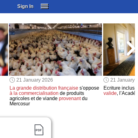
Sign In
SIGN IN
SUBSCRIBE
EDUCATIONAL LICENSES
GIFT CARDS
OTHER LANGUAGES
ABOUT US
ALEXA
21 January 2026
21 January 
ADJUST COLORS
La grande distribution française
s'oppose
Ecriture inclusi
à la commercialisation
de produits
valide
, l’Acadé
agricoles et de viande
provenant
du
Mercosur