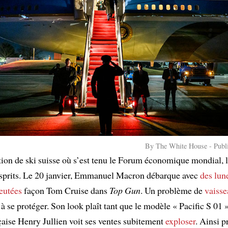
By The White House - Publ
tion de ski suisse où s’est tenu le Forum économique mondial, 
sprits. Le 20 janvier, Emmanuel Macron débarque avec
des lun
leutées
façon Tom Cruise dans
Top Gun
. Un problème de
vaisse
 à se protéger. Son look plaît tant que le modèle « Pacific S 01 »
aise Henry Jullien voit ses ventes subitement
exploser
. Ainsi p