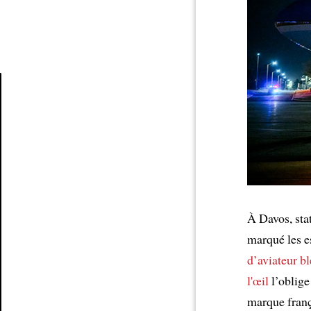
Article
À Davos, sta
marqué les e
d’aviateur b
l'œil
l’oblige
marque franç