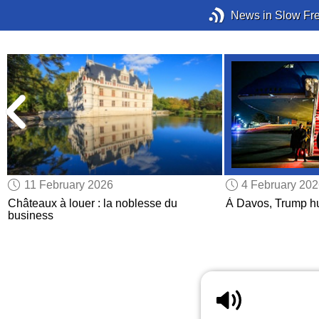
News in Slow Fr
11 February 2026
4 February 20
à
Châteaux à louer : la noblesse du
À Davos, Trump h
business