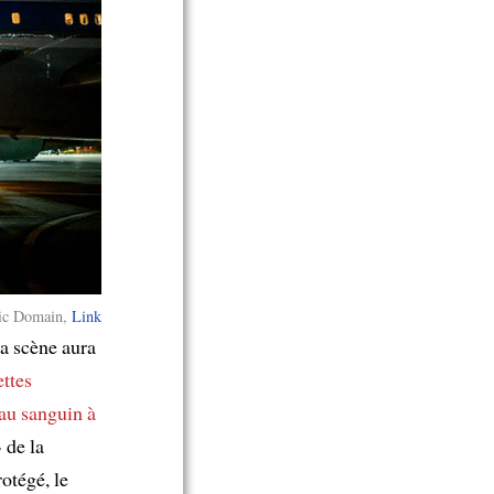
ic Domain,
Link
la scène aura
ettes
au sanguin
à
 de la
rotégé, le