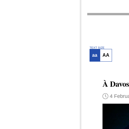
TEXT SIZE
aa
AA
À Davos
4 Febru