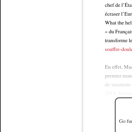
chef de l’Ét
écraser l’Eu
What the hel
» du Françai
transforme l
souffre-doul
En effet, Mac
premier manda
de vexations
2018, Trump 
Go fur