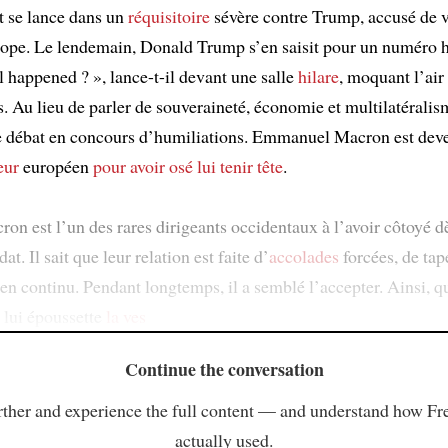
at se lance dans un
réquisitoire
sévère contre Trump, accusé de v
rope. Le lendemain, Donald Trump s’en saisit pour un numéro h
l happened ? », lance-t-il devant une salle
hilare
, moquant l’air
s. Au lieu de parler de souveraineté, économie et multilatérali
e débat en concours d’humiliations. Emmanuel Macron est dev
eur
européen
pour avoir osé lui tenir tête
.
ron est l’un des rares dirigeants occidentaux à l’avoir côtoyé d
t. Il sait que leur relation est faite d’
accolades
forcées, de tape
 en continu. Pendant longtemps, il a semblé l’accepter. Ainsi, 
lui époussette
la ves
Continue the conversation
ther and experience the full content — and understand how Fr
actually used.