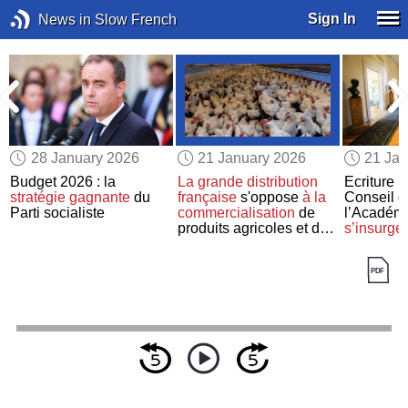
Sign In
News in Slow French
28 January 2026
21 January 2026
21 Jan
,
Budget 2026 : la
La grande distribution
Ecriture i
stratégie gagnante
du
française
s'oppose
à la
Conseil d
Parti socialiste
commercialisation
de
l’Académi
produits agricoles et de
s’insurge
viande
provenant
du
Mercosur