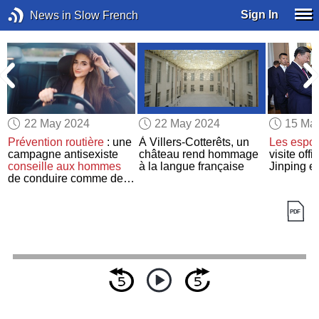
Sign In
News in Slow French
22 May 2024
22 May 2024
15 Ma
e
Prévention routière
: une
À Villers-Cotterêts, un
Les espoi
campagne antisexiste
château rend hommage
visite offi
conseille aux hommes
à la langue française
Jinping e
de conduire comme des
femmes