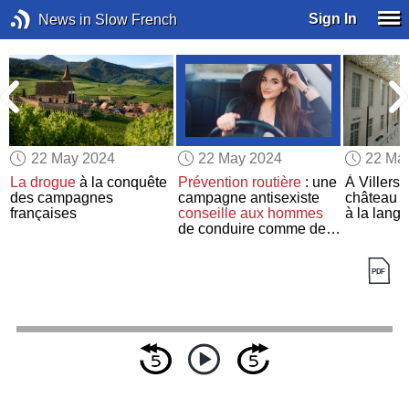
Sign In
News in Slow French
22 May 2024
22 May 2024
22 Ma
La drogue
à la conquête
Prévention routière
: une
À Villers-
des campagnes
campagne antisexiste
château 
françaises
conseille aux hommes
à la lang
de conduire comme des
femmes