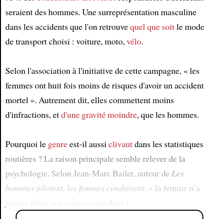
seraient des hommes. Une surreprésentation masculine
dans les accidents que l'on retrouve
quel que soit
le mode
de transport choisi : voiture, moto,
vélo
.
Selon l'association à l'initiative de cette campagne, « les
femmes ont huit fois moins de risques d'avoir un accident
mortel ». Autrement dit, elles commettent moins
d'infractions, et
d'une gravité moindre
, que les hommes.
Pourquoi le
genre
est-il aussi
clivant
dans les statistiques
routières ? La raison principale semble relever de la
psychologie. Selon Jean-Marc Bailet, auteur de
Les
hommes pilotent, les femmes conduisent
, « la femme n’a
jamais placé son narcissisme dans l