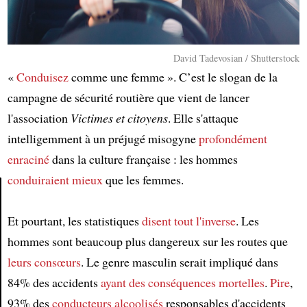
David Tadevosian / Shutterstock
«
Conduisez
comme une femme ». C’est le slogan de la
campagne de sécurité routière que vient de lancer
l'association
Victimes et citoyens
. Elle s'attaque
intelligemment à un préjugé misogyne
profondément
enraciné
dans la culture française : les hommes
conduiraient mieux
que les femmes.
Article
Et pourtant, les statistiques
disent tout l'inverse
. Les
hommes sont beaucoup plus dangereux sur les routes que
leurs consœurs
. Le genre masculin serait impliqué dans
84% des accidents
ayant des conséquences mortelles
.
Pire
,
93% des
conducteurs alcoolisés
responsables d'accidents