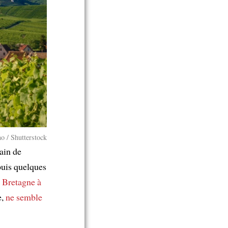
o / Shutterstock
rain de
puis quelques
 Bretagne à
e,
ne semble