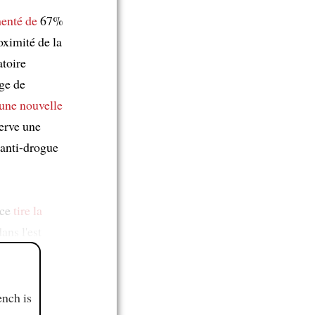
enté de
67%
oximité de la
atoire
age de
une nouvelle
serve une
 anti-drogue
nce
tire la
ans l'est
ench is