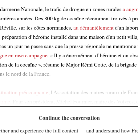
darmerie Nationale, le trafic de drogue en zones rurales
a augm
dernières années. Des 800 kg de cocaïne récemment trouvés à pr
Réville, sur les côtes normandes,
au démantèlement
d'un labor
 préparation d’héroïne installé dans une maison d'un petit vill
 pas un jour ne passe sans que la presse régionale ne mentionne
ogue
en rase campagne
. « Il y a énormément d’héroïne et on ob
ion de la cocaïne », résume le Major Rémi Cotte, de la brigade
ns le nord de la France.
situation préoccupante
, l'Association des maires ruraux de Fra
larme
. Pour son président, Michel Fournier, maire des Voivres, d
Continue the conversation
ther and experience the full content — and understand how Fr