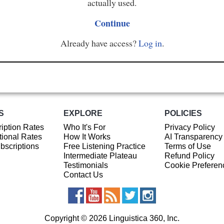
actually used.
Continue
Already have access?
Log in
.
S
EXPLORE
POLICIES
iption Rates
Who It's For
Privacy Policy
ional Rates
How It Works
AI Transparency
ubscriptions
Free Listening Practice
Terms of Use
Intermediate Plateau
Refund Policy
Testimonials
Cookie Preferen
Contact Us
Copyright © 2026 Linguistica 360, Inc.