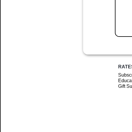
RATE
Subscr
Educat
Gift S