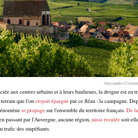
Alessandro Cristian
iée aux centres urbains et à leurs banlieues, la drogue est en t
 terrain que l'on
croyait épargné
par ce fléau : la campagne. De
phénomène
se propage
sur l'ensemble du territoire français.
De la
 en passant par l'Auvergne, aucune région,
aussi reculée
soit-ell
u trafic des stupéfiants.