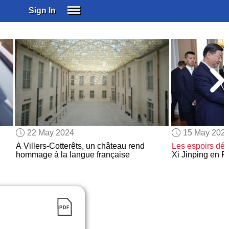
Sign In
SIGN IN
SUBSCRIBE
EDUCATIONAL LICENSES
GIFT CARDS
OTHER LANGUAGES
ABOUT US
ALEXA
22 May 2024
15 May 202
ADJUST COLORS
À Villers-Cotterêts, un château rend
Les espoirs dé
hommage à la langue française
Xi Jinping en F