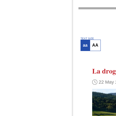
TEXT SIZE
aa
AA
La drog
22 May 