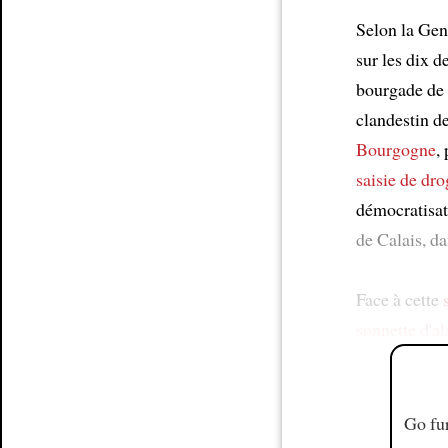
Selon la Gen
sur les dix 
bourgade de 
clandestin de
Bourgogne
,
saisie de dr
démocratisat
de Calais, da
Face à cette
sonnette d'a
Go fur