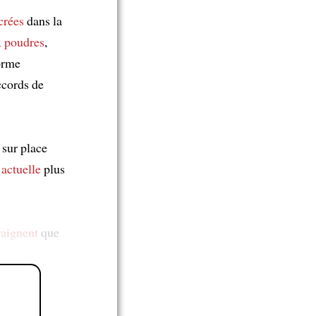
crées
dans la
x poudres
,
forme
accords de
sur place
 actuelle
plus
raignent
que