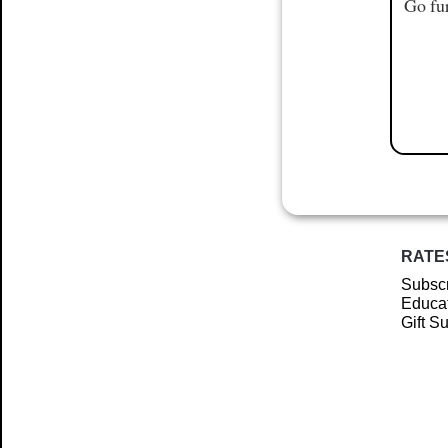
Go fur
RATE
Subscr
Educat
Gift S