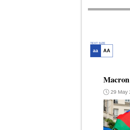
TEXT SIZE
aa
AA
Macro
29 May 