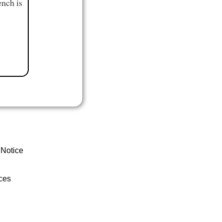
ench is
 Notice
ces