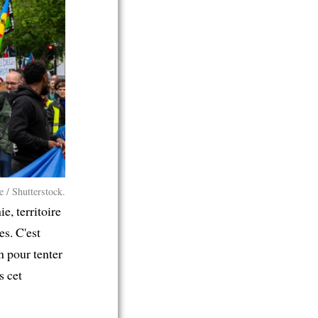
e / Shutterstock.
e, territoire
es. C'est
n pour tenter
s cet