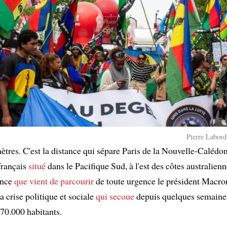
Pierre Labord
tres. C'est la distance qui sépare Paris de la Nouvelle-Calédoni
rançais
situé
dans le Pacifique Sud, à l'est des côtes australienn
ance
que vient de parcourir
de toute urgence le président Macro
a crise politique et sociale
qui secoue
depuis quelques semaine
270.000 habitants.