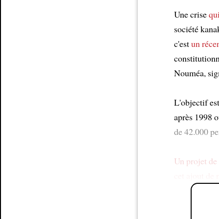
Une crise
qui
société kanak
c'est
un récen
constitutionn
Nouméa, sign
L'objectif es
après 1998 o
de 42.000 per
Un projet de 
cet ajout de