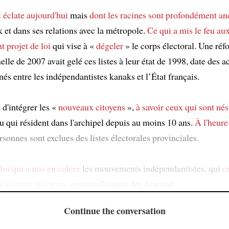
 éclate aujourd'hui
mais
dont les racines
sont profondément an
 et dans ses relations avec la métropole.
Ce qui a mis le feu au
t projet de loi
qui vise à «
dégeler
» le corps électoral. Une ré
elle de 2007 avait gelé ces listes à leur état de 1998, date des 
és entre les indépendantistes kanaks et l’État français.
t d'intégrer les «
nouveaux citoyens
»,
à savoir ceux qui sont nés
u qui résident dans l'archipel depuis au moins 10 ans.
À l'heure
sonnes sont exclues des listes électorales provinciales.
loi
qui a mis en colère
les mouvements indépendantistes, qui
c
nouveaux électeurs
, essentiellement des descend
Continue the conversation