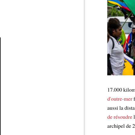
Article
17.000 kilomè
d'outre-mer
f
aussi la dist
de résoudre
l
archipel de 