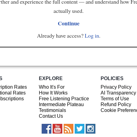
ther and experience the full content — and understand how Fr
actually used.
Continue
Already have access?
Log in
.
S
EXPLORE
POLICIES
iption Rates
Who It's For
Privacy Policy
ional Rates
How It Works
AI Transparency
ubscriptions
Free Listening Practice
Terms of Use
Intermediate Plateau
Refund Policy
Testimonials
Cookie Preferen
Contact Us