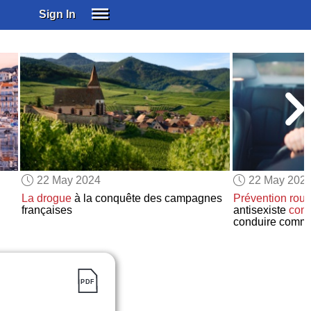
Sign In
SIGN IN
SUBSCRIBE
EDUCATIONAL LICENSES
GIFT CARDS
OTHER LANGUAGES
ABOUT US
ALEXA
22 May 2024
22 May 202
ADJUST COLORS
La drogue
à la conquête des campagnes
Prévention rout
françaises
antisexiste
cons
conduire comm