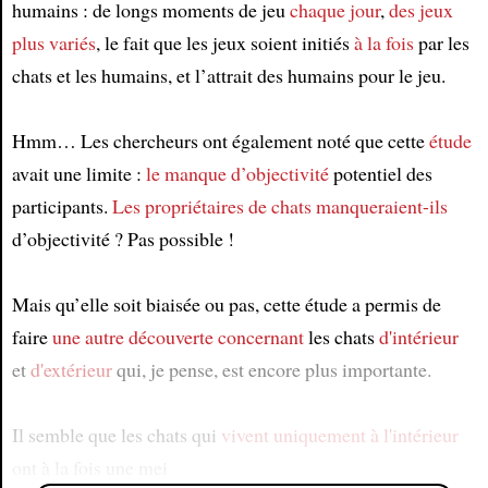
humains : de longs moments de jeu
chaque jour
,
des jeux
plus variés
, le fait que les jeux soient initiés
à la fois
par les
chats et les humains, et l’attrait des humains pour le jeu.
Hmm… Les chercheurs ont également noté que cette
étude
avait une limite :
le manque d’objectivité
potentiel des
participants.
Les propriétaires de chats
manqueraient-ils
d’objectivité ? Pas possible !
Mais qu’elle soit biaisée ou pas, cette étude a permis de
faire
une autre découverte
concernant
les chats
d'intérieur
et
d'extérieur
qui, je pense, est encore plus importante.
Il semble que les chats qui
vivent
uniquement à l'intérieur
ont à la fois une mei