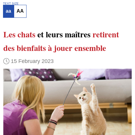
TEXT SIZE
aa
AA
Les chats
et leurs maîtres
retirent
des bienfaits
à jouer ensemble
15 February 2023