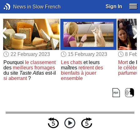
Sign In
News in Slow French
22 February 2023
15 February 2023
8 Febr
Pourquoi
le classement
Les chats
et leurs
Mort
de P
des
meilleurs fromages
maîtres
retirent des
le célèbre
du site
Taste Atlas
est-il
bienfaits
à jouer
parfumeu
si aberrant
?
ensemble