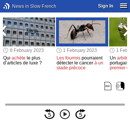
Sign In
News in Slow French
8 February 2023
1 February 2023
1 Febr
Qui
achète
le plus
Les fourmis
pourraient
Un
arbitre
d’articles de luxe ?
détecter le cancer
à un
portugais
stade précoce
premier
c