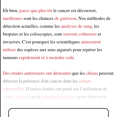
Eh bien,
parce que plus tôt
le cancer est découvert,
meilleures
sont les chances
de guérison
. Nos méthodes de
détection actuelles, comme les
analyses de sang
, les
biopsies et les coloscopies, sont
souvent coûteuses
et
invasives. C'est pourquoi les scientifiques
aimeraient
utiliser
des espèces aux sens aiguisés pour repérer les
tumeurs
rapidement
et à moindre coût
.
Des études antérieures
ont démontré
que les
chiens
peuvent
détecter la présence d'un cancer dans les
odeurs
corporelles
. D'autres études ont porté sur l’utilisation de
souris
,
de vers
ou de
mouches des fruits
pour détecter le
cancer
à un stade pré