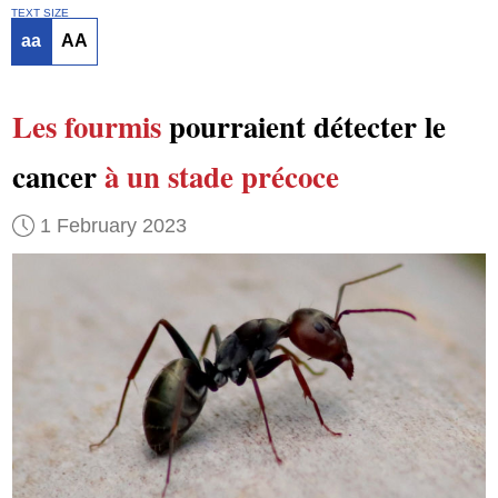
TEXT SIZE
aa
AA
Les fourmis
pourraient détecter le
cancer
à un stade précoce
1 February 2023