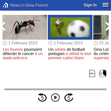
Sign In
News in Slow French
1 February 2023
1 February 2023
25 Jan
Les fourmis
pourraient
Un
arbitre
de football
Gina Loll
détecter le cancer
à un
portugais
a utilisé
le tout
du cinéma 
stade précoce
premier
carton blanc
superstar