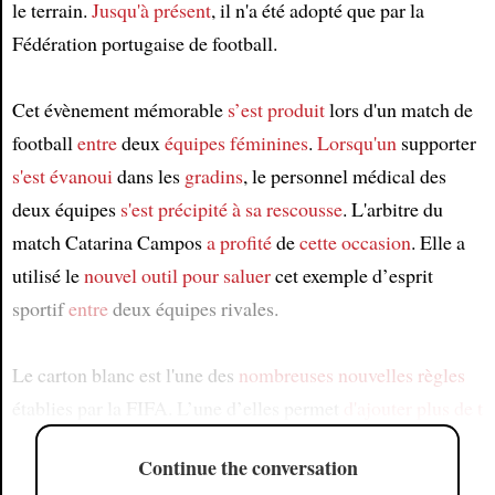
le terrain.
Jusqu'à présent
, il n'a été adopté que par la
Fédération portugaise de football.
Cet évènement mémorable
s’est produit
lors d'un match de
football
entre
deux
équipes féminines
.
Lorsqu'un
supporter
s'est évanoui
dans les
gradins
, le personnel médical des
deux équipes
s'est précipité
à sa rescousse
. L'arbitre du
match Catarina Campos
a profité
de
cette occasion
. Elle a
utilisé le
nouvel outil
pour saluer
cet exemple d’esprit
sportif
entre
deux équipes rivales.
Le carton blanc est l'une des
nombreuses nouvelles règles
établies par la FIFA. L’une d’elles permet
d'ajouter plus de t
Continue the conversation