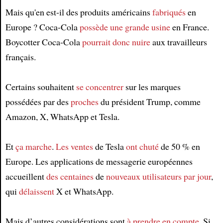
Article
Mais qu'en est-il des produits américains
fabriqués
en
Europe ? Coca-Cola
possède
une grande usine
en France.
Boycotter Coca-Cola
pourrait donc nuire
aux travailleurs
français.
Certains souhaitent
se concentrer
sur les marques
possédées par des
proches
du président Trump, comme
Amazon, X, WhatsApp et Tesla.
Et
ça marche
.
Les ventes
de Tesla
ont chuté
de 50 % en
Europe. Les applications de messagerie européennes
accueillent
des centaines
de
nouveaux utilisateurs
par jour
,
qui
délaissent
X et WhatsApp.
Mais d’autres considérations sont
à prendre en compte
. Si