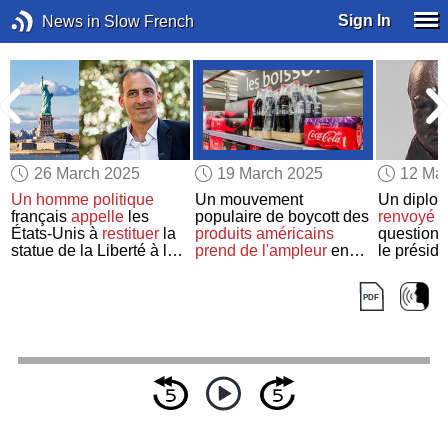
Sign In
News in Slow French
26 March 2025
19 March 2025
12 Ma
Un homme politique
Un mouvement
Un diplo
français
appelle
les
populaire de boycott des
renvoyé
s
États-Unis à
restituer
la
produits américains
question 
statue de la Liberté à la
prend de l'ampleur
en
le présid
France
Europe