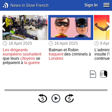
Sign In
News in Slow French
16 April 2025
16 April 2025
9 Apri
Les dirigeants
Batman et Robin
L'adminis
européens
souhaitent
traquent
des criminels à
insulte l'
que leurs
citoyens
se
Londres
continuel
préparent à
la guerre