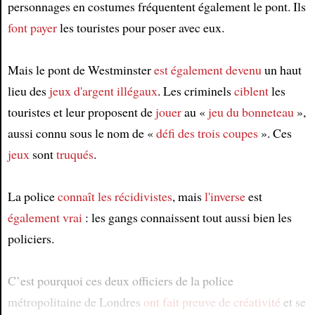
personnages en costumes fréquentent également le pont. Ils
font payer
les touristes pour poser avec eux.
Mais le pont de Westminster
est également devenu
un haut
lieu des
jeux d'argent illégaux
. Les criminels
ciblent
les
touristes et leur proposent de
jouer
au «
jeu du bonneteau
»,
aussi connu sous le nom de «
défi des trois coupes
». Ces
jeux
sont
truqués
.
La police
connaît
les récidivistes
, mais
l'inverse
est
également vrai
: les gangs connaissent tout aussi bien les
policiers.
C’est pourquoi ces deux officiers de la police
métropolitaine de Londres
ont fait preuve de créativité
et se