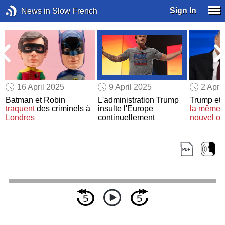
Sign In
News in Slow French
16 April 2025
9 April 2025
2 Apri
Batman et Robin
L'administration Trump
Trump et P
traquent
des criminels à
insulte l'Europe
la même v
Londres
continuellement
nouvel or