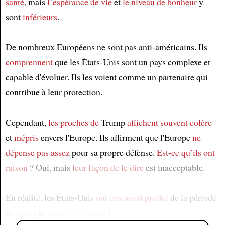
santé
, mais
l’espérance de vie
et
le niveau de bonheur
y
sont
inférieurs
.
De nombreux Européens ne sont pas anti-américains. Ils
comprennent
que les États-Unis sont un pays complexe et
capable d'évoluer. Ils les voient comme un partenaire qui
contribue à leur protection.
Cependant,
les proches de
Trump
affichent souvent
colère
et
mépris
envers l'Europe. Ils affirment que l'Europe
ne
dépense pas assez
pour sa propre défense.
Est-ce qu’ils ont
raison
? Oui, mais
leur façon de le dire
est inacceptable.
En réalité, les États-Unis
ont eux aussi profité
de la période
de
paix
qui
a suivi
la Guerre f