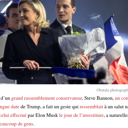
Obatala-photograph
n d’un
grand rassemblement conservateur
, Steve Bannon,
un con
ongue date
de Trump, a fait un geste qui
ressemblait
à un salut n
celui effectué
par Elon Musk
le jour de l’investiture
, a naturell
eaucoup de gens
.