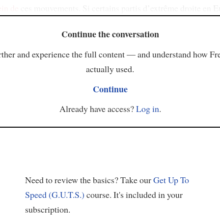
ein de
ces mouvements. Si certains partis d’extrême droite en 
Continue the conversation
ther and experience the full content — and understand how Fr
actually used.
Continue
Already have access?
Log in
.
Need to review the basics? Take our
Get Up To
Speed (G.U.T.S.)
course. It's included in your
subscription.