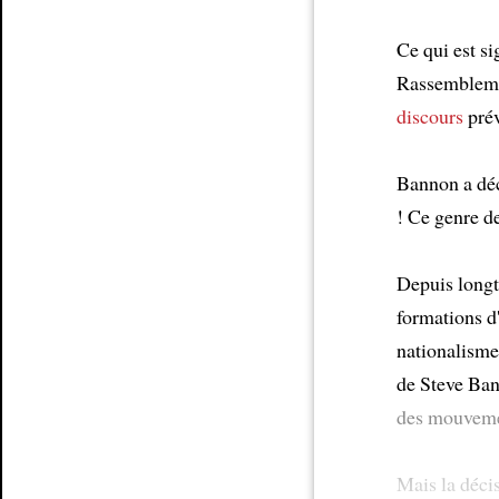
Ce qui est si
Rassemblemen
discours
prév
Bannon a dé
! Ce genre d
Depuis longte
formations 
nationalisme
de Steve Ba
des mouvemen
Mais la déci