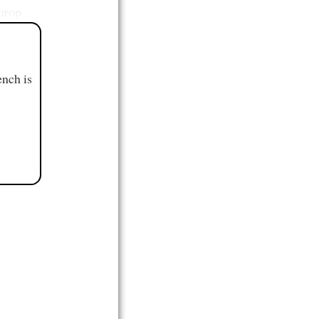
Europ
ench is