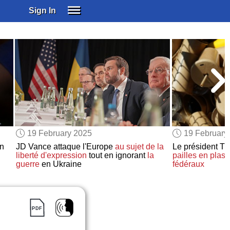
Sign In
SIGN IN
SUBSCRIBE
EDUCATIONAL LICENSES
GIFT CARDS
OTHER LANGUAGES
ABOUT US
ALEXA
19 February 2025
19 February
ADJUST COLORS
en
JD Vance attaque l'Europe
au sujet de
la
Le président Tr
liberté d'expression
tout en ignorant
la
pailles en plast
guerre
en Ukraine
fédéraux