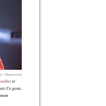
y / Shutterstock
seiller
et
azi. Ce geste,
ement