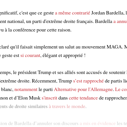
gnificatif, c'est que ce geste
a même contrarié
Jordan Bardella, l
t national, un parti d'extrême droite français. Bardella
a annu
u à la conférence pour cette raison.
claré qu'il faisait simplement un salut au mouvement MAGA. 
e geste est
si courant
, élégant et approprié !
mps, le président Trump et ses alliés sont accusés de soutenir 
d'extrême droite. Récemment, Trump
s’est rapproché
de partis li
 blanc,
notamment
le parti
Alternative pour l'Allemagne
.
Le c
nnon et d’Elon Musk
s'inscrit
dans
cette tendance
de rapproche
ts de droite similaires
à travers le monde
.
sion de Bardella d’annuler son discours
a mis en évidence
les t