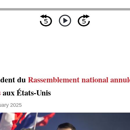
ident du
Rassemblement national
annul
s
aux États-Unis
uary 2025