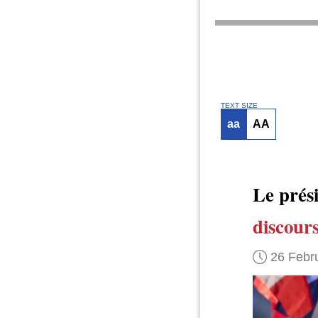
TEXT SIZE
aa
AA
Le prés
discour
26 Febr