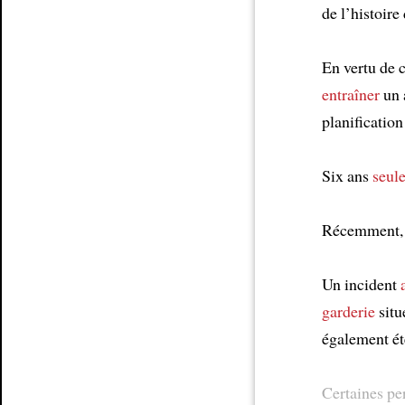
de l’histoire 
En vertu de c
entraîner
un 
planification
Six ans
seul
Récemment, d
Un incident
garderie
sit
également ét
Certaines pe