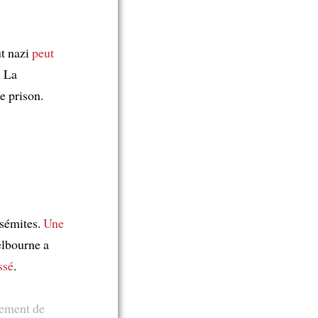
ut nazi
peut
. La
de prison.
isémites.
Une
lbourne a
ssé
.
gement de