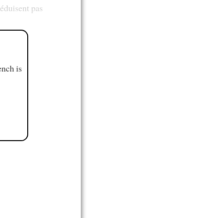
réduisent pas
ench is