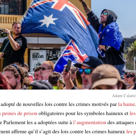
Adam Calaitzi
 adopté de nouvelles lois contre les crimes motivés par
la haine
s peines de prison
obligatoires pour les symboles haineux et
les
Le Parlement les a adoptées suite à
l’augmentation
des attaques 
ent affirme qu’il s’agit des lois contre les crimes haineux
les 