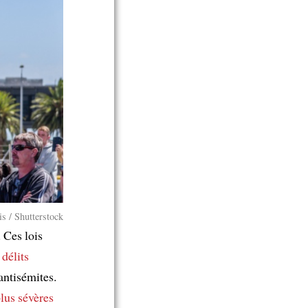
s / Shutterstock
. Ces lois
 délits
antisémites.
plus sévères