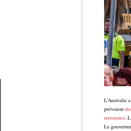
Article
L’Australie a
prévoient
de
terroristes
. 
Le gouvernem