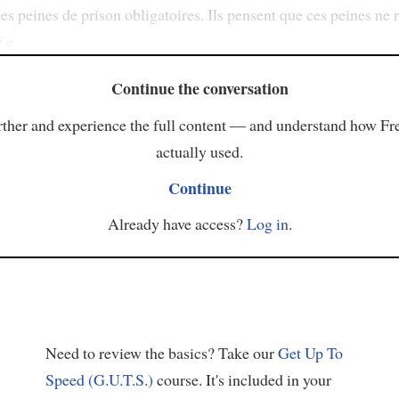
les peines de prison obligatoires. Ils pensent que ces peines ne 
é e
Continue the conversation
ther and experience the full content — and understand how Fr
actually used.
Continue
Already have access?
Log in
.
Need to review the basics? Take our
Get Up To
Speed (G.U.T.S.)
course. It's included in your