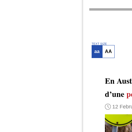
TEXT SIZE
aa
AA
En Austr
d’une
p
12 Febr