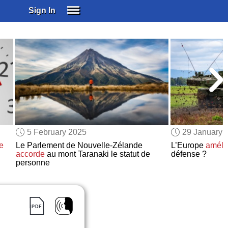
Sign In
SIGN IN
SUBSCRIBE
EDUCATIONAL LICENSES
GIFT CARDS
OTHER LANGUAGES
ABOUT US
ALEXA
5 February 2025
29 January 
ADJUST COLORS
e
Le Parlement de Nouvelle-Zélande
L’Europe
amélio
accorde
au mont Taranaki le statut de
défense ?
personne