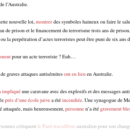
de l’Australie.
ette nouvelle loi,
montrer
des symboles haineux ou faire le sal
an de prison et le financement du terrorisme trois ans de prison
 ou la perpétration d’actes terroristes peut être puni de six ans 
ement
pour un acte terroriste ? Euh…
e graves attaques antisémites
ont eu lieu
en Australie.
a impliqué
une caravane avec des explosifs et des messages ant
uée
près d’une école juive
a été
incendiée
. Une synagogue de Me
é attaquée, mais heureusement,
personne
n’a été
gravement ble
rsonnes critiquent
le Parti travailliste
australien pour son chan