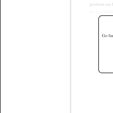
position sur 
la criminalit
Go fur