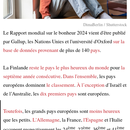
DimaBerlin / Shutterstock
Le Rapport mondial sur le bonheur 2024 vient d'être publié
par Gallup, les Nations Unies et l'université d'Oxford
sur la
base de données
provenant
de plus de 140
pays
.
La Finlande
reste le pays le plus heureux du monde
pour
la
septième année consécutive
.
Dans l'ensemble
, les pays
européens dominent
le classement
.
À l’exception
d’Israël et
de l’Australie, les
dix premiers pays
sont européens.
Toutefois
, les grands pays européens sont
moins heureux
Article
que les petits.
L'Allemagne
, la France,
l'Espagne
et l'Italie
ème
ème
ème
ème
occupent respectivement les 24
, 27
, 36
et 41