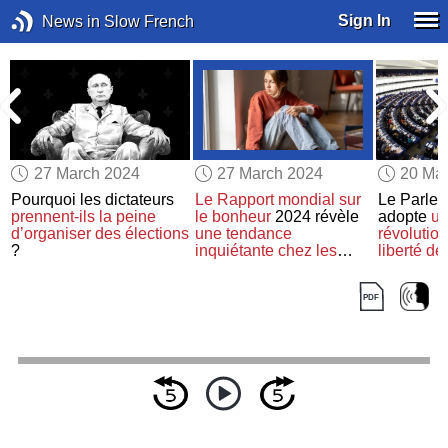
Sign In
News in Slow French
27 March 2024
27 March 2024
20 Ma
Pourquoi les dictateurs
Le Rapport mondial sur
Le Parle
prennent-ils la peine
le bonheur
2024 révèle
adopte
un
e
d’organiser des élections
une tendance
révolutio
?
inquiétante
chez les
liberté d
jeunes