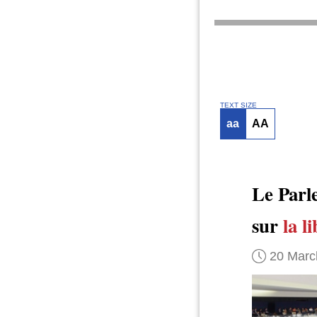
TEXT SIZE
aa
AA
Le Parl
sur
la l
20 Marc