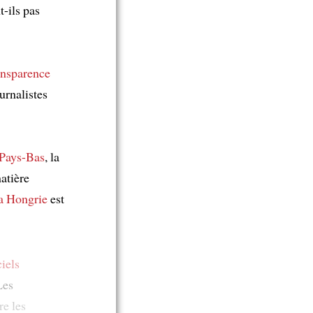
-ils pas
ansparence
urnalistes
 Pays-Bas
, la
atière
a Hongrie
est
ciels
Les
re les