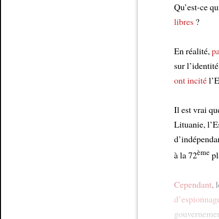
Qu’est-ce qu
libres
?
En réalité,
p
sur l’identit
ont incité
l’E
Il est vrai q
Lituanie, l’E
d’indépendan
ème
à la 72
pl
Cependant
, 
d’espionnag
gouvernemen