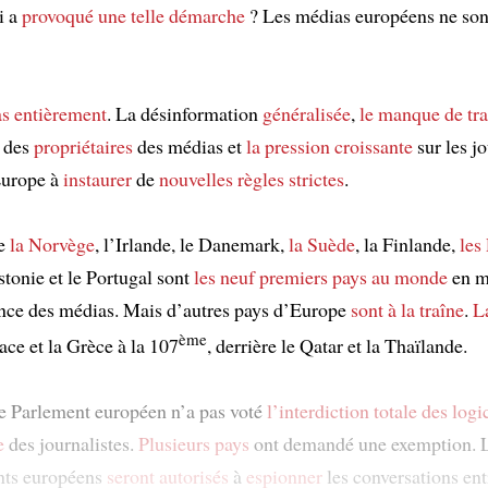
i a
provoqué
une telle démarche
? Les médias européens ne sont
as entièrement
. La désinformation
généralisée
,
le manque de tr
é des
propriétaires
des médias et
la pression croissante
sur les jo
urope à
instaurer
de
nouvelles règles strictes
.
ue
la Norvège
, l’Irlande, le Danemark,
la Suède
, la Finlande,
les
stonie et le Portugal sont
les neuf premiers pays au monde
en m
ce des médias. Mais d’autres pays d’Europe
sont à la traîne
.
L
ème
ace et la Grèce à la 107
, derrière le Qatar et la Thaïlande.
le Parlement européen n’a pas voté
l’interdiction totale
des logi
e
des journalistes.
Plusieurs pays
ont demandé une exemption. 
ts européens
seront autorisés
à
espionner
les conversations ent