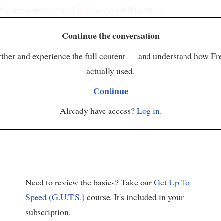
et leurs sources
dans l’unique cas
où il existe
u
Continue the conversation
ther and experience the full content — and understand how Fr
actually used.
Continue
Already have access?
Log in
.
Need to review the basics? Take our
Get Up To
Speed (G.U.T.S.)
course. It's included in your
subscription.