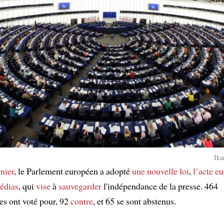
Ika
nier
, le Parlement européen a adopté
une nouvelle loi
,
l’acte e
médias
, qui
vise
à
sauvegarder
l'indépendance de la presse. 464
es ont voté pour, 92
contre
, et 65 se sont abstenus.