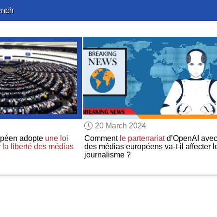
ench
20 March 2024
opéen adopte
une loi
Comment
le partenariat
d’OpenAI ave
r
la liberté des médias
des médias européens va-t-il affecter l
journalisme ?