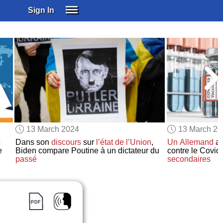
Sign In
SIGN IN
SUBSCRIBE
EDUCATIONAL LICENSES
GIFT CARDS
OTHER LANGUAGES
ABOUT US
ALEXA
13 March 2024
13 March 2
ADJUST COLORS
c
Dans son
discours
sur
l’état de l’Union
,
Un Allemand
a 
e
Biden compare Poutine à un dictateur du
contre le Covid
passé
secondaires