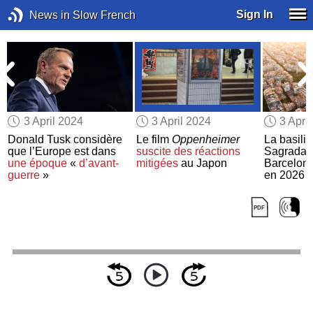
Sign In
News in Slow French
3 April 2024
3 April 2024
3 Apri
Donald Tusk considère
Le film
Oppenheimer
La basiliq
que l’Europe est dans
suscite
des réactions
Sagrada F
une époque
«
d’avant-
mitigées
au Japon
Barcelon
guerre
»
en 2026