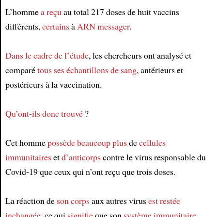
Article
L’homme
a reçu
au total 217 doses de huit vaccins
différents,
certains
à
ARN messager
.
Dans le cadre de
l’étude
, les chercheurs ont analysé et
comparé
tous ses échantillons de sang
, antérieurs et
postérieurs à la vaccination.
Qu’ont-ils donc trouvé
?
Cet homme
possède
beaucoup plus
de
cellules
immunitaires
et
d’anticorps
contre le virus responsable du
Covid-19 que ceux qui n’ont reçu que trois doses.
La réaction de
son corps
aux autres virus
est restée
inchangée
, ce qui
signifie
que son
système immunitaire