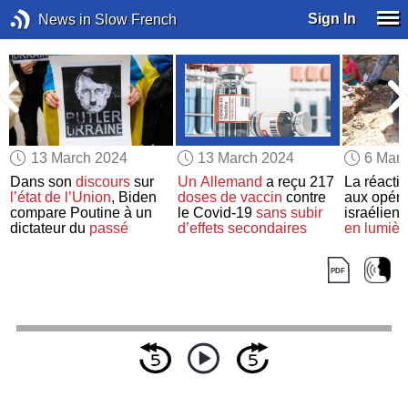
Sign In
News in Slow French
13 March 2024
13 March 2024
6 Mar
Dans son
discours
sur
Un Allemand
a reçu 217
La réacti
l’état de l’Union
, Biden
doses de vaccin
contre
aux opéra
l
compare Poutine à un
le Covid-19
sans subir
israélien
dictateur du
passé
d’effets secondaires
en lumièr
d’impartia