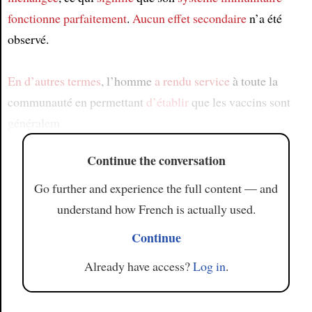
fonctionne parfaitement
.
Aucun effet secondaire
n’a été
observé.
En d’autres termes
, l’homme
a rendu service
à toute la
communauté en permettant
d’établir
que les vaccins sont
généralem
Continue the conversation
Go further and experience the full content — and
understand how French is actually used.
Continue
Already have access?
Log in
.