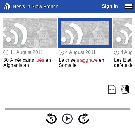
Sign In
News in Slow French
11 August 2011
4 August 2011
4 Augu
&
30 Américains
tués
en
La crise
s'aggrave
en
Les États
Afghanistan
Somalie
défaut de