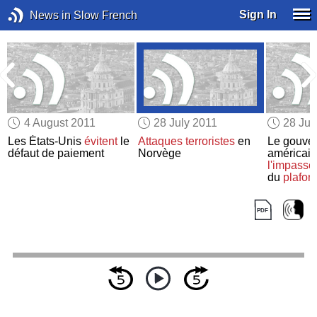
Sign In
News in Slow French
4 August 2011
28 July 2011
28 Jul
Les États-Unis
évitent
le
Attaques terroristes
en
Le gouve
défaut de paiement
Norvège
américain
l'impasse
du
plafon