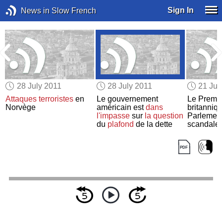
Sign In
News in Slow French
28 July 2011
28 July 2011
21 Jul
e
Attaques terroristes
en
Le gouvernement
Le Premie
Norvège
américain est
dans
britanniq
l'impasse
sur
la question
Parlement
du
plafond
de la dette
scandale 
piratés