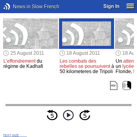
Sign In
News in Slow French
25 August 2011
18 August 2011
18 Aug
L’effondrement
du
Les combats des
Un
attent
régime de Kadhafi
rebelles
se poursuivent
à
un
lycée
d
50 kilometeres de Tripoli
Floride, E
TEXT SIZE