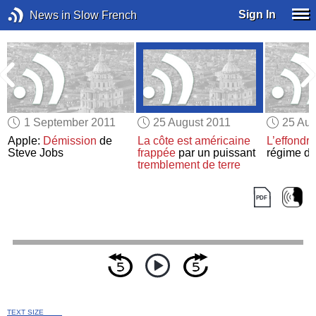
Sign In
News in Slow French
1 September 2011
25 August 2011
25 Aug
Apple:
Démission
de
La côte est américaine
L’effondr
Steve Jobs
frappée
par un puissant
régime de
tremblement de terre
TEXT SIZE