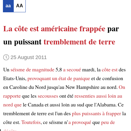
aa
AA
La côte est américaine
frappée
par
un puissant
tremblement de terre
25 August 2011
Un
séisme
de magnitude
5,8
a secoué
mardi, la
côte est
des
Etats-Unis,
provoquant
un état de
panique
et de confusion
en Caroline du Nord jusqu'au New Hampshire au nord.
On
rapporte
que les
secousses
ont été
ressenties
aussi loin au
nord que
le Canada et aussi loin au sud que l'Alabama. Ce
tremblement de terre est l'un des
plus puissants
à frapper
la
côte est.
Toutefois
, ce séisme n’
a provoqué
que
peu de
dégâts
.