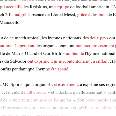
qui
accueille
les Redskins, une
équipe
de football américain. L
ch 2-0,
malgré
l'absence de Lionel Messi,
grâce à
des
buts
de E
 Mancuello.
ut de ce match amical, les hymnes nationaux des
deux pays
ont 
outume
.
Cependant
, les organisateurs ont
malencontreusement
’Ile de Man « O land of Our Birth »
au lieu de
l'hymne national
rs du Salvador
ont exprimé
leur mécontentement
en sifflant
et l
onfus pendant que l'hymne
était joué
.
CMC Sports, qui a organisé cet
événement
, a exprimé ses regre
 cet incident
malheureux
» et a déclaré qu'elle assumait « l'ent
té de
cette erreur commise de bonne foi
». Son
porte-parole
a di
té faite avec une « mauvaise intention » et qu'elle «
prendrait
l
pour éviter
que cela ne
se reproduise
».