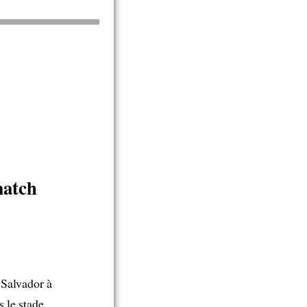
match
 Salvador à
 le stade