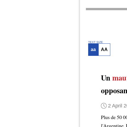
TEXT SIZE
aa
AA
Un
mauv
opposant
2 April 
Plus de 50 0
l'Argentine.