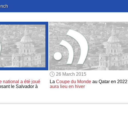
ench
26 March 2015
 national
a été joué
La
Coupe du Monde
au Qatar en 2022
osant le Salvador à
aura lieu
en hiver