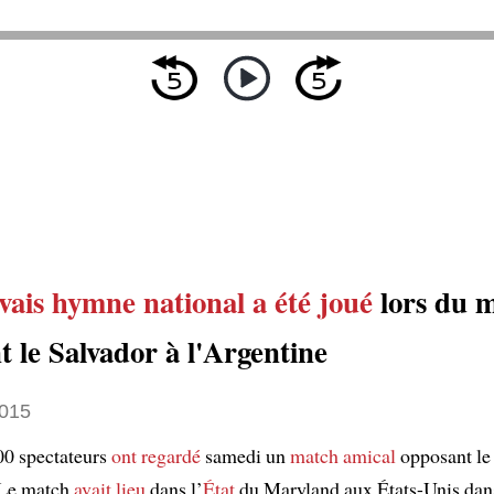
ais hymne national
a été joué
lors du 
 le Salvador à l'Argentine
2015
00 spectateurs
ont regardé
samedi un
match amical
opposant le
 Le match
avait lieu
dans l’
État
du Maryland aux États-Unis dans