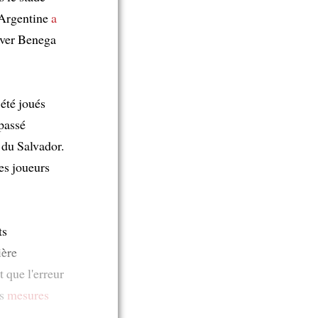
'Argentine
a
ver Benega
été joués
passé
 du Salvador.
es joueurs
ts
ière
t que l'erreur
es
mesures