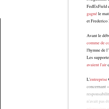
FedExField 
gagné
le mat
et Frederico
Article
Avant le déb
comme de c
l'hymne de l
Les supporte
avaient l'air
c
L'
entreprise
concernant «
responsabili
n'avait pas é
nécessaires