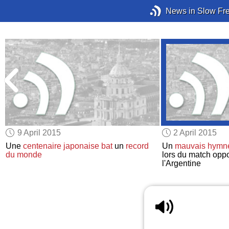
News in Slow Fr
9 April 2015
2 April 2015
Une
centenaire japonaise
bat
un
record
Un
mauvais hymne
du monde
lors du match opp
l'Argentine