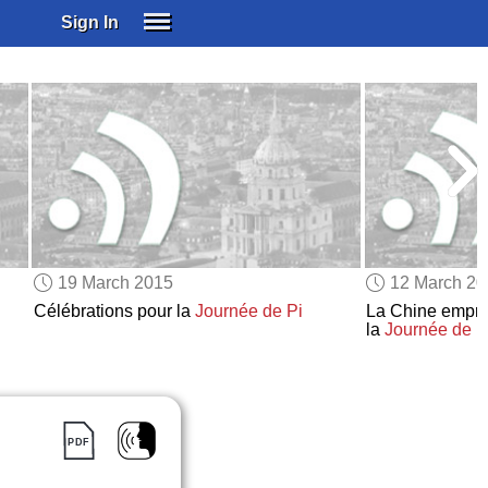
Sign In
SIGN IN
SUBSCRIBE
EDUCATIONAL LICENSES
GIFT CARDS
OTHER LANGUAGES
ABOUT US
ALEXA
19 March 2015
12 March 2
ADJUST COLORS
Célébrations pour la
Journée de Pi
La Chine empr
la
Journée de l