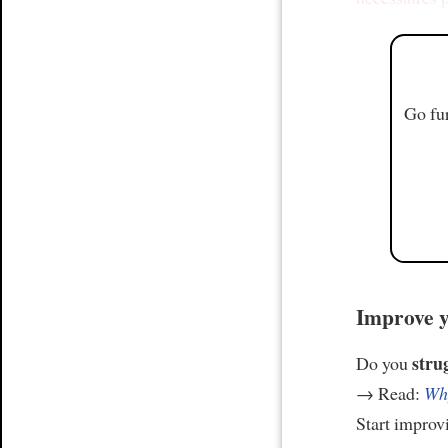
Go fur
Improve y
stru
Do you
→ Read:
Why
Start improv