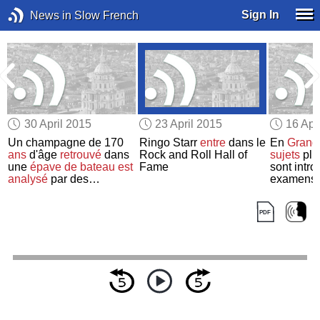
Sign In
News in Slow French
30 April 2015
23 April 2015
16 Apr
u
Un champagne de 170
Ringo Starr
entre
dans le
En
Grand
ans
d'âge
retrouvé
dans
Rock and Roll Hall of
sujets
plu
une
épave de bateau
est
Fame
sont intro
analysé
par des
examens 
scientifiques