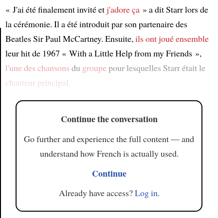
« J'ai été finalement invité et
j'adore ça
» a dit Starr lors de
la cérémonie. Il a été introduit par son partenaire des
Beatles Sir Paul McCartney. Ensuite,
ils ont joué ensemble
leur hit de 1967 « With a Little Help from my Friends »,
Article
l'une des chansons
du
groupe
pour lesquelles Starr était le
chanteur principal
.
Continue the conversation
Go further and experience the full content — and
understand how French is actually used.
Continue
Already have access?
Log in
.