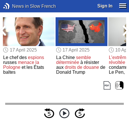
Sign In
News in Slow French
17 April 2025
17 April 2025
10 Apr
s
Le chef des
espions
La Chine
semble
L’extrême
russes
menace
la
déterminée
à résister
révoltée
p
Pologne
et les États
aux
droits de douane
de
condamna
baltes
Donald Trump
Le Pen,
m
conséque
pourraien