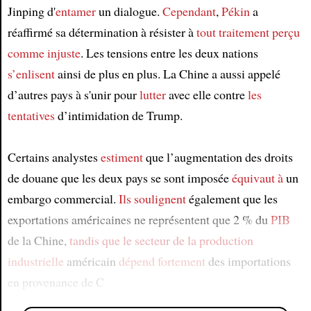
Jinping d'
entamer
un dialogue.
Cependant
,
Pékin
a
réaffirmé sa détermination à résister à
tout traitement perçu
comme injuste
. Les tensions entre les deux nations
s’enlisent
ainsi de plus en plus. La Chine a aussi appelé
d’autres pays à s'unir pour
lutter
avec elle contre
les
tentatives
d’intimidation de Trump.
Certains analystes
estiment
que l’augmentation des droits
de douane que les deux pays se sont imposée
équivaut à
un
embargo commercial.
Ils soulignent
également que les
exportations américaines ne représentent que 2 % du
PIB
de la Chine,
tandis que
le secteur de la production
industrielle
américain
dépend fortement
des importations
en provenance de C