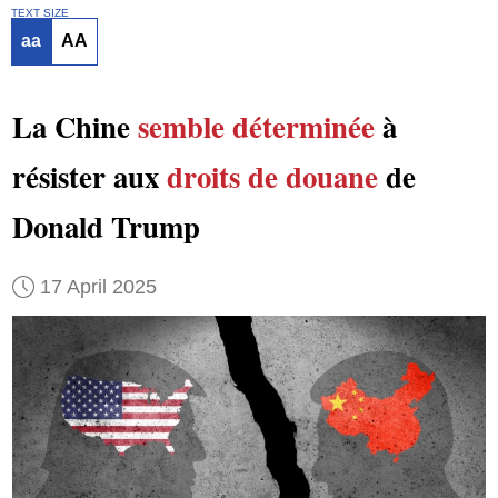
TEXT SIZE
aa
AA
La Chine
semble déterminée
à
résister aux
droits de douane
de
Donald Trump
17 April 2025