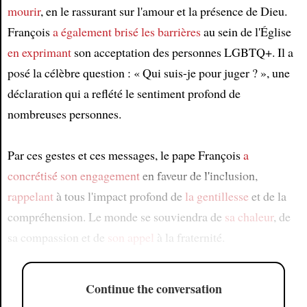
mourir
, en le rassurant sur l'amour et la présence de Dieu.
François
a également brisé les barrières
au sein de l'Église
en exprimant
son acceptation des personnes LGBTQ+. Il a
posé la célèbre question : « Qui suis-je pour juger ? », une
déclaration qui a reflété le sentiment profond de
nombreuses personnes.
Par ces gestes et ces messages, le pape François
a
concrétisé
son engagement
en faveur de l'inclusion,
rappelant
à tous l'impact profond de
la gentillesse
et de la
compréhension. Le monde se souviendra de
sa chaleur
, de
sa compassion et de
son appel
à la fraternité.
Continue the conversation