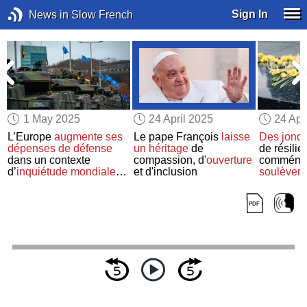
Sign In
News in Slow French
1 May 2025
24 April 2025
24 Apr
L’Europe
augmente
ses
Le pape François
laisse
Des jonqu
dépenses de défense
un héritage
de
de résilie
dans un contexte
compassion, d'
ouverture
commémo
d’
inquiétude mondiale
et d'inclusion
soulèvem
pour la sécurité
de Varsov