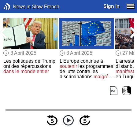
Sign In
News in Slow French
3 April 2025
3 April 2025
27 Ma
n
Les politiques de Trump
L'Europe continue à
L'arrestat
ont des répercussions
soutenir
les programmes
d'Istanbu
dans le monde entier
de lutte contre les
manifesta
discriminations
malgré
en Turqui
l’opposition des États-
Unis