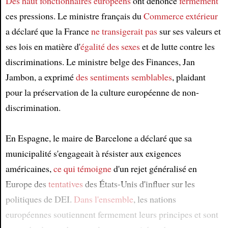
Des haut fonctionnaires européens
ont dénoncé
fermement
ces pressions. Le ministre français du
Commerce extérieur
a déclaré que la France
ne transigerait pas
sur ses valeurs et
ses lois en matière d'
égalité des sexes
et de lutte contre les
discriminations. Le ministre belge des Finances, Jan
Jambon, a exprimé
des sentiments semblables
, plaidant
pour la préservation de la culture européenne de non-
discrimination.
En Espagne, le maire de Barcelone a déclaré que sa
municipalité s'engageait à résister aux exigences
américaines,
ce qui témoigne
d'un rejet généralisé en
Europe des
tentatives
des États-Unis d'influer sur les
politiques de DEI.
Dans l'ensemble
, les nations
européennes soutiennent fermement leurs principes et sont