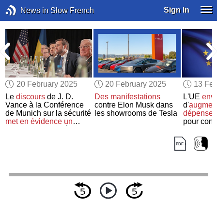
Sign In
News in Slow French
20 February 2025
20 February 2025
13 Feb
Le
discours
de J. D.
Des manifestations
L'UE
env
Vance à la Conférence
contre Elon Musk dans
d'
augmen
de Munich sur la sécurité
les showrooms de Tesla
dépenses
met en évidence
un
pour cont
clivage
entre les États-
russe
Unis et l’Europe