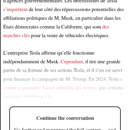
d'agences gouvernementales. Les investisseurs de Tesla
s’inquiètent
de leur côté des répercussions potentielles des
affiliations politiques de M. Musk, en particulier dans les
États démocrates comme la Californie, qui sont
des
marchés clés
pour la vente de véhicules électriques.
L’entreprise Tesla affirme qu’elle fonctionne
indépendamment de Musk.
Cependant
, il tire une grande
partie de sa fortune de ses actions Tesla, et il s’en est servi
pour financer la campagne de M. Trump. En 2024, Tesla
a
connu
sa première baisse annuelle des ventes
, que certains
analystes attribuent à la
Continue the conversation
Go further and experience the full content — and