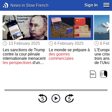
Sign In
News in Slow French
13 February 2025
6 February 2025
6 Febr
Les sanctions de Trump
Le monde se prépare à
L’Europe
contre la cour pénale
des guerres
une crise
internationale menacent
commerciales
trois ans 
les perspectives
d'un
de l'Ukra
tribunal sur
les crimes de
guerre
en Ukraine