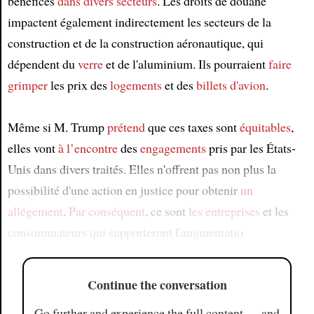
bénéfices
dans divers secteurs
. Les droits de douane
impactent également indirectement les secteurs de la
construction et de la construction aéronautique, qui
dépendent du
verre
et de l'aluminium. Ils pourraient
faire
grimper
les prix des
logements
et des
billets d'avion
.
Même si M. Trump
prétend
que ces taxes sont
équitables
,
elles vont
à l’encontre
des
engagements
pris par les États-
Unis dans divers traités. Elles n'offrent pas non plus la
possibilité d'une action en justice pour obtenir
un
allégement
.
Par conséquent
, ce sont
les entreprises
et les
consommateurs qui supporteront l'augmentatio
Continue the conversation
Go further and experience the full content — and