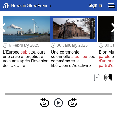
Sign In
News in Slow French
6 February 2025
30 January 2025
30 Jan
L’Europe
subit
toujours
Une cérémonie
Elon Mus
une crise énergétique
solennelle
a eu lieu
pour
parole
en
trois ans après l'invasion
commémorer la
d'un ras
de l'Ukraine
libération d'Auschwitz
parti d'ex