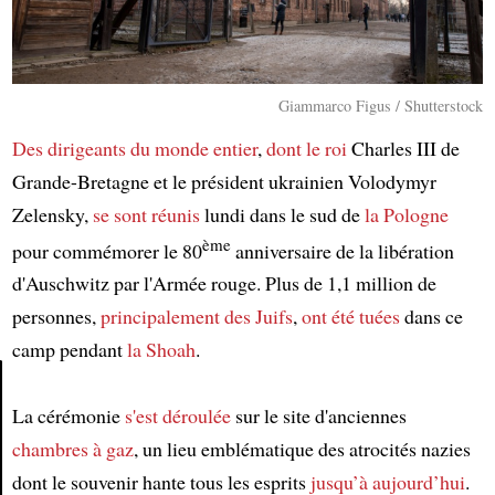
Giammarco Figus / Shutterstock
Des dirigeants du monde entier
,
dont
le roi
Charles III de
Grande-Bretagne et le président ukrainien Volodymyr
Zelensky,
se sont réunis
lundi dans le sud de
la Pologne
ème
pour commémorer le 80
anniversaire de la libération
d'Auschwitz par l'Armée rouge. Plus de 1,1 million de
personnes,
principalement
des Juifs
,
ont été tuées
dans ce
camp pendant
la Shoah
.
La cérémonie
s'est déroulée
sur le site d'anciennes
Article
chambres à gaz
, un lieu emblématique des atrocités nazies
dont le souvenir hante tous les esprits
jusqu’à aujourd’hui
.