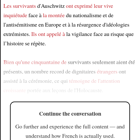
Les survivants
d'Auschwitz
ont exprimé leur vive
inquiétude
face à
la montée
du nationalisme et de
l'antisémitisme en Europe et à la résurgence d'idéologies
extrémistes.
Ils ont appelé à
la vigilance face au risque que
l’histoire se répète.
Bien qu'
une cinquantaine de
survivants seulement aient été
présents, un nombre record de dignitaires
étrangers
ont
assisté à la cérémonie, ce qui
témoigne de
l'attention
croissante
portée aux leçons de l'Holocauste.
Continue the conversation
Go further and experience the full content — and
understand how French is actually used.