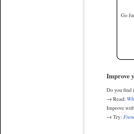
Go fur
Improve y
Do you find i
→ Read:
Why
Improve wit
→ Try:
Frenc