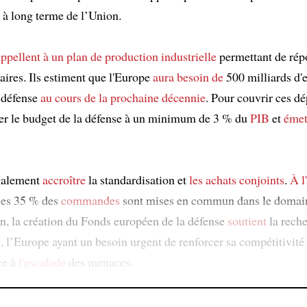
 à long terme de l’Union.
appellent à
un plan de production industrielle
permettant de rép
aires. Ils estiment que l'Europe
aura besoin de
500 milliards d'e
a défense
au cours de la prochaine décennie
. Pour couvrir ces dé
ter le budget de la défense à un minimum de 3 % du
PIB
et
émet
galement
accroître
la standardisation et
les achats conjoints
.
À l
ules 35 % des
commandes
sont mises en commun dans le domain
in, la création du Fonds européen de la défense
soutient
la rech
, l’Europe ayant un besoin urgent de renforcer sa compétitivité 
ce à
l'escalade
des menaces.