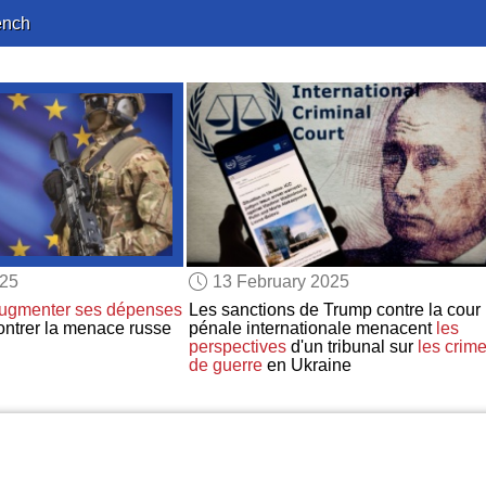
ench
025
13 February 2025
ugmenter
ses dépenses
Les sanctions de Trump contre la cour
ontrer la menace russe
pénale internationale menacent
les
perspectives
d'un tribunal sur
les crim
de guerre
en Ukraine