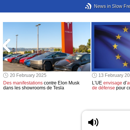
News in Slow Fr
20 February 2025
13 February 2
Des manifestations
contre Elon Musk
L'UE
envisage
d'
a
t
dans les showrooms de Tesla
de défense
pour c