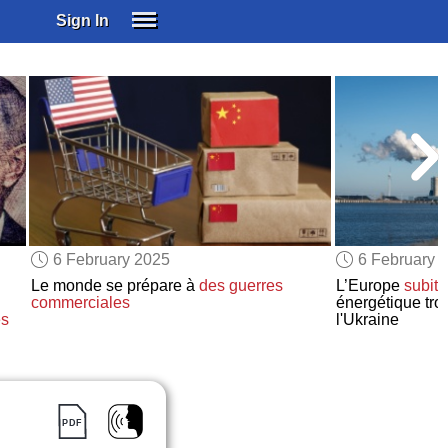
Sign In
SIGN IN
SUBSCRIBE
EDUCATIONAL LICENSES
GIFT CARDS
OTHER LANGUAGES
ABOUT US
ALEXA
6 February 2025
6 February 
ADJUST COLORS
Le monde se prépare à
des guerres
L’Europe
subit
t
commerciales
énergétique troi
es
l'Ukraine