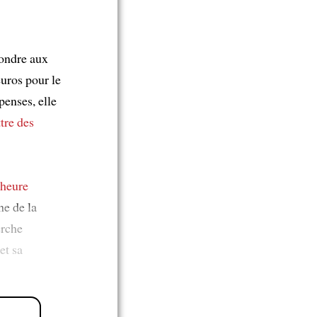
ondre aux
uros pour le
penses, elle
tre des
'heure
e de la
erche
et sa