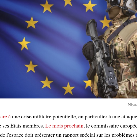
Niyaz
are à
une crise militaire potentielle, en particulier à une attaqu
de ses États membres.
Le mois prochain
, le commissaire europé
 de l'espace doit présenter un rapport spécial sur les problèmes 