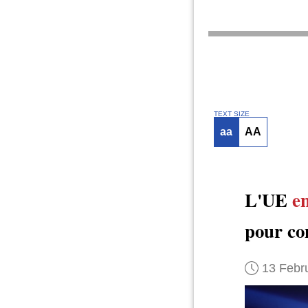
TEXT SIZE
aa
AA
L'UE
e
pour co
13 Febr