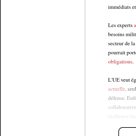
immédiats et
Les experts
besoins milit
secteur de l
pourrait por
obligations
.
L'UE veut é
actuelle
, se
défense. Enf
collaborative
résilience fa