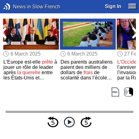
Sign In
News in Slow French
6 March 2025
6 March 2025
27 Feb
L'Europe est-elle
prête
à
Des parents australiens
L’Occiden
jouer un rôle de leader
paient des milliers de
l'annivers
après
la querelle
entre
dollars de
frais
de
l'invasion
r
les États-Unis et
scolarité dans l’école
par la Ru
l'Ukraine ?
publique