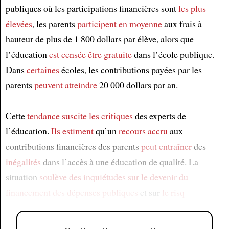
publiques où les participations financières sont
les plus
élevées
, les parents
participent
en moyenne
aux frais à
hauteur de plus de 1 800 dollars par élève, alors que
l’éducation
est censée être gratuite
dans l’école publique.
Dans
certaines
écoles, les contributions payées par les
parents
peuvent atteindre
20 000 dollars par an.
Cette
tendance
suscite les critiques
des experts de
l’éducation.
Ils estiment
qu’un
recours accru
aux
contributions financières des parents
peut entraîner
des
inégalités
dans l’accès à une éducation de qualité. La
situation
soulève
des inquiétudes
sur le devenir
du
financement des dépenses publiques
et sur
le risq