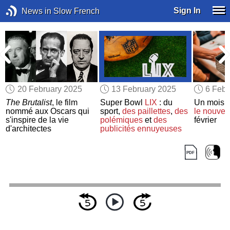
Sign In
News in Slow French
20 February 2025
13 February 2025
6 Febr
The Brutalist
, le film
Super Bowl
LIX
: du
Un mois
nommé aux Oscars qui
sport,
des paillettes
,
des
le nouvea
r
s'inspire de la vie
polémiques
et
des
février
d'architectes
publicités ennuyeuses