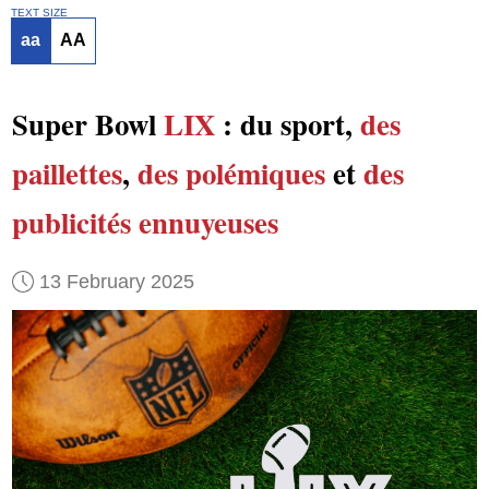
TEXT SIZE
aa
AA
Super Bowl
LIX
: du sport,
des
paillettes
,
des polémiques
et
des
publicités ennuyeuses
13 February 2025