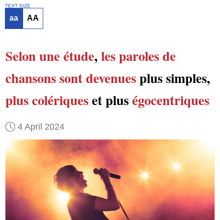
TEXT SIZE
aa
AA
Selon
une étude
,
les paroles de
chansons
sont devenues
plus simples,
plus colériques
et plus
égocentriques
4 April 2024