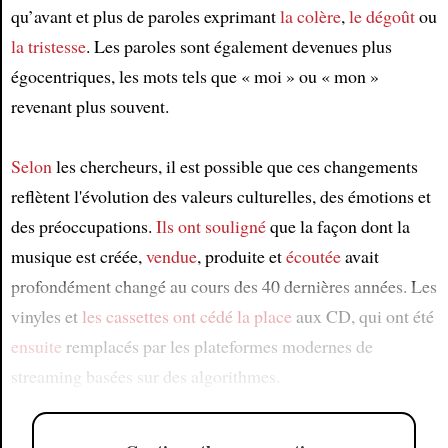
qu’avant et plus de paroles exprimant
la colère
,
le dégoût
ou
la tristesse
. Les paroles sont également devenues plus
égocentriques, les mots tels que « moi » ou « mon »
revenant plus souvent.
Selon
les chercheurs, il est possible que ces changements
reflètent l'évolution des valeurs culturelles, des émotions et
des préoccupations.
Ils ont souligné
que la façon dont la
musique est créée,
vendue
, produite et
écoutée
avait
profondément changé au cours des 40 dernières années. Les
vinyles et
les cassettes
ont cédé la place
aux CD, qui ont été
ensuite
remplacés par les plateformes modernes de
streaming basées sur des algorithmes.