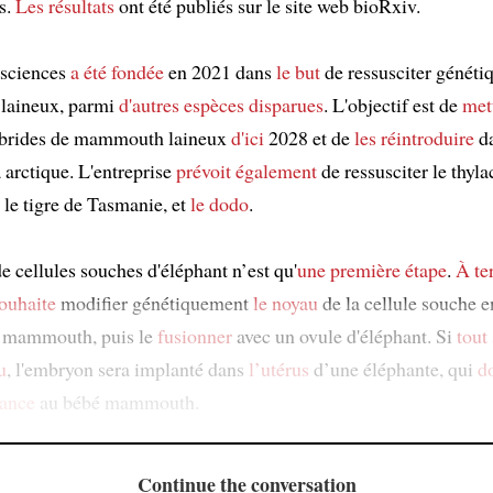
s.
Les résultats
ont été publiés sur le site web bioRxiv.
osciences
a été fondée
en 2021 dans
le but
de ressusciter généti
aineux, parmi
d'autres espèces disparues
. L'objectif est de
met
ybrides de mammouth laineux
d'ici
2028 et de
les réintroduire
da
 arctique. L'entreprise
prévoit également
de ressusciter le thyla
 le tigre de Tasmanie, et
le dodo
.
e cellules souches d'éléphant n’est qu'
une première étape
.
À te
ouhaite
modifier génétiquement
le noyau
de la cellule souche en
e mammouth, puis le
fusionner
avec un ovule d'éléphant. Si
tout
u
, l'embryon sera implanté dans
l’utérus
d’une éléphante, qui
d
sance
au bébé mammouth.
Continue the conversation