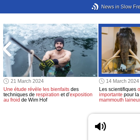
News in Slow Fr
21 March 2024
14 March 2024
Une étude
révèle les bienfaits
des
Les scientifiques
o
e
techniques de
respiration
et d'
exposition
importante
pour la
au froid
de Wim Hof
mammouth laineu