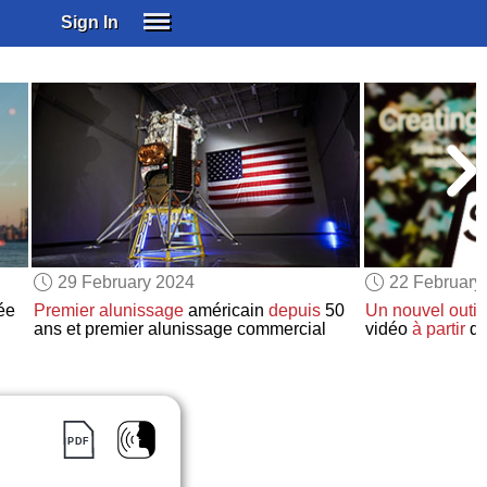
Sign In
SIGN IN
SUBSCRIBE
EDUCATIONAL LICENSES
GIFT CARDS
OTHER LANGUAGES
ABOUT US
ALEXA
29 February 2024
22 February
ADJUST COLORS
ée
Premier alunissage
américain
depuis
50
Un nouvel outil
ans et premier alunissage commercial
vidéo
à partir
d’