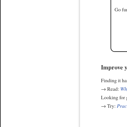
Go fur
Improve y
Finding it h
→ Read:
Why
Looking for
→ Try:
Prac