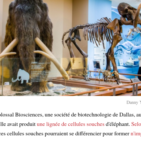
Danny Y
lossal Biosciences, une société de biotechnologie de Dallas, au
lle avait produit
une lignée de cellules souches
d'éléphant.
Sel
 ces cellules souches pourraient se différencier pour former
n'im