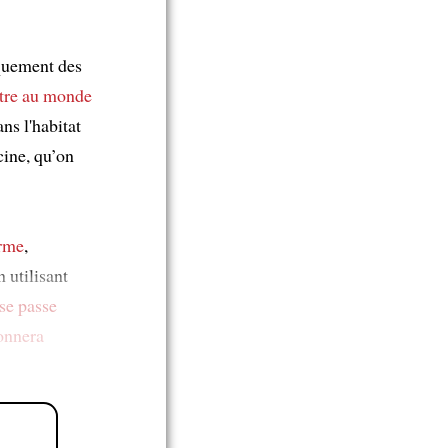
quement des
tre au monde
ns l'habitat
cine, qu’on
rme
,
 utilisant
 se passe
onnera