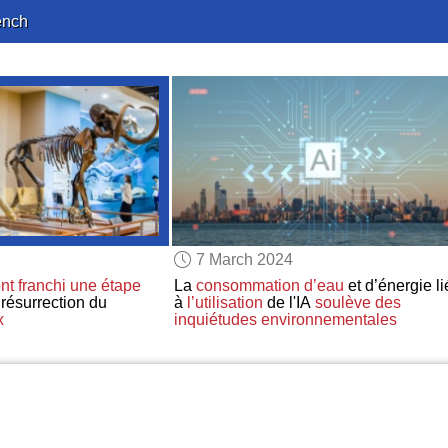
ench
7 March 2024
nt franchi une étape
La
consommation d’eau
et d’énergie li
 résurrection du
à
l’utilisation
de l'IA
soulève des
x
inquiétudes environnementales