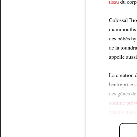
tissu
du corp
Colossal Bi
mammouths l
des bébés h
de la toundra
appelle aussi
La création d
l'entreprise
s
des gènes d
comme prév
ensuite nais