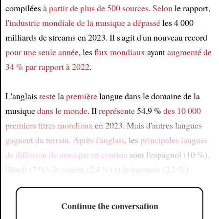
compilées
à partir de plus de 500 sources
.
Selon
le rapport,
l'industrie mondiale de la musique
a dépassé
les 4 000
milliards de streams en 2023. Il s'agit d'un nouveau record
pour une seule année
, les
flux mondiaux
ayant
augmenté de
34 % par rapport à 2022
.
L'anglais
reste
la
première
langue dans le domaine de la
musique
dans le monde
. Il
représente
54,9 %
des 10 000
premiers titres mondiaux
en 2023. Mais d'autres langues
gagnent du terrain
.
Après l'anglais
, les
principales langues
de diffusion de musique en continu
sont l'espagnol (10 %),
l'hindi (7 %), le coréen (2,4 %) et le japonais (2,1 %).
Continue the conversation