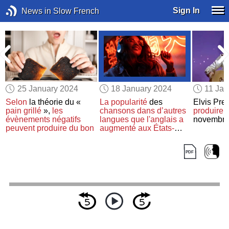
Sign In
News in Slow French
25 January 2024
18 January 2024
11 Jan
Selon
la théorie du «
La popularité
des
Elvis Pre
pain grillé
»,
les
chansons
dans d’autres
produire
à
évènements négatifs
langues que l'anglais
a
novembre
peuvent produire du bon
augmenté
aux États-
Unis
en 2023