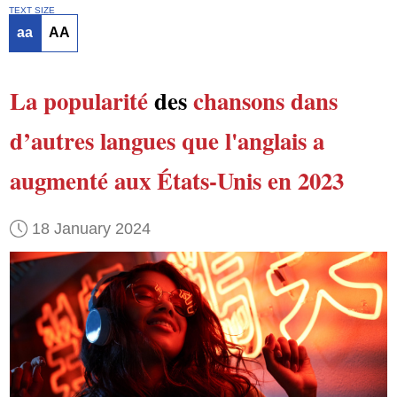
TEXT SIZE
aa
AA
La popularité
des
chansons
dans
d’autres langues que l'anglais
a
augmenté
aux États-Unis
en 2023
18 January 2024